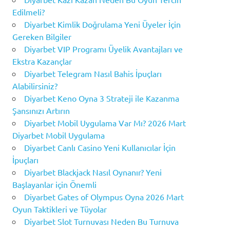
Edilmeli?
Diyarbet Kimlik Doğrulama Yeni Üyeler İçin
Gereken Bilgiler
Diyarbet VIP Programı Üyelik Avantajları ve
Ekstra Kazançlar
Diyarbet Telegram Nasıl Bahis İpuçları
Alabilirsiniz?
Diyarbet Keno Oyna 3 Strateji ile Kazanma
Şansınızı Artırın
Diyarbet Mobil Uygulama Var Mı? 2026 Mart
Diyarbet Mobil Uygulama
Diyarbet Canlı Casino Yeni Kullanıcılar İçin
İpuçları
Diyarbet Blackjack Nasıl Oynanır? Yeni
Başlayanlar için Önemli
Diyarbet Gates of Olympus Oyna 2026 Mart
Oyun Taktikleri ve Tüyolar
Diyarbet Slot Turnuvası Neden Bu Turnuva