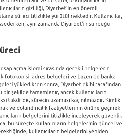
anıcıların gizliliği, Diyarbet’in en önemli
ama süreci titizlikle yürütülmektedir. Kullanıcılar,
issederken, aynı zamanda Diyarbet’in sunduğu
üreci
 hesap açma işlemi sırasında gerekli belgelerin
ik fotokopisi, adres belgeleri ve bazen de banka
lgeleri yükledikten sonra, Diyarbet ekibi tarafından
lı bir şekilde tamamlanır, ancak kullanıcıların
ksi takdirde, sürecin uzaması kaçınılmazdır. Kimlik
amak ve dolandırıcılık faaliyetlerinin önüne geçmek
anıcıların belgelerini titizlikle inceleyerek güvenlik
ca, bu süreçte kullanıcıların belgelerinin güncel ve
rektiğinde, kullanıcıların belgelerini yeniden