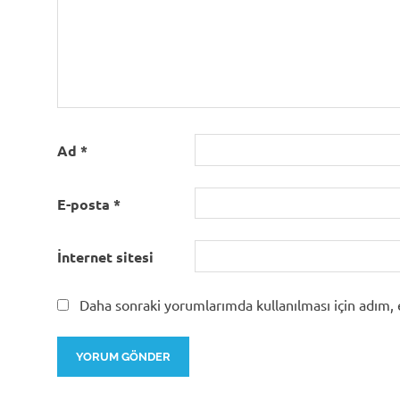
Ad
*
E-posta
*
İnternet sitesi
Daha sonraki yorumlarımda kullanılması için adım, 