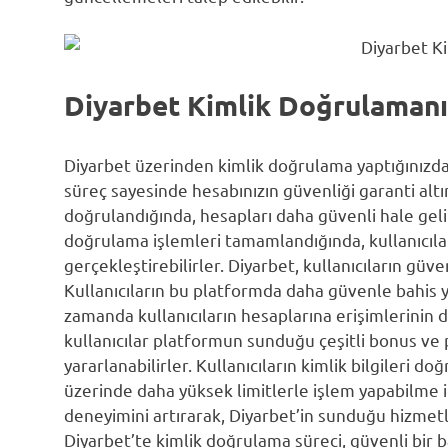
Diyarbet Kimlik Doğrulaman
Diyarbet üzerinden kimlik doğrulama yaptığınızda 
süreç sayesinde hesabınızın güvenliği garanti altına 
doğrulandığında, hesapları daha güvenli hale gelir v
doğrulama işlemleri tamamlandığında, kullanıcılar
gerçekleştirebilirler. Diyarbet, kullanıcıların güv
Kullanıcıların bu platformda daha güvenle bahis 
zamanda kullanıcıların hesaplarına erişimlerinin 
kullanıcılar platformun sunduğu çeşitli bonus ve
yararlanabilirler. Kullanıcıların kimlik bilgileri 
üzerinde daha yüksek limitlerle işlem yapabilme i
deneyimini artırarak, Diyarbet’in sunduğu hizmetl
Diyarbet’te kimlik doğrulama süreci, güvenli bir b