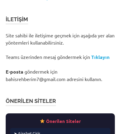
İLETIŞIM
Site sahibi ile iletişime geçmek için aşağıda yer alan
yöntemleri kullanabilirsiniz.
Teams üzerinden mesaj göndermek için
Tıklayın
E-posta
göndermek için
bahisrehberim7@gmail.com
adresini kullanın.
ÖNERILEN SITELER
Önerilen Siteler
➤ Ajaxbet Giriş