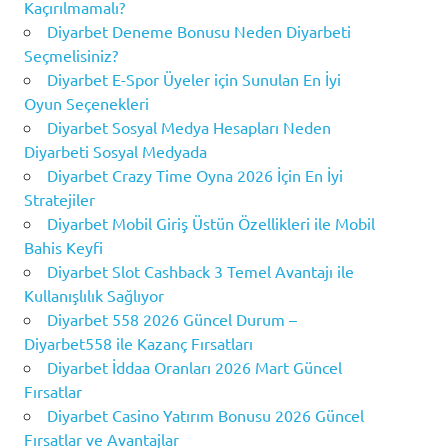
Kaçırılmamalı?
Diyarbet Deneme Bonusu Neden Diyarbeti
Seçmelisiniz?
Diyarbet E-Spor Üyeler için Sunulan En İyi
Oyun Seçenekleri
Diyarbet Sosyal Medya Hesapları Neden
Diyarbeti Sosyal Medyada
Diyarbet Crazy Time Oyna 2026 İçin En İyi
Stratejiler
Diyarbet Mobil Giriş Üstün Özellikleri ile Mobil
Bahis Keyfi
Diyarbet Slot Cashback 3 Temel Avantajı ile
Kullanışlılık Sağlıyor
Diyarbet 558 2026 Güncel Durum –
Diyarbet558 ile Kazanç Fırsatları
Diyarbet İddaa Oranları 2026 Mart Güncel
Fırsatlar
Diyarbet Casino Yatırım Bonusu 2026 Güncel
Fırsatlar ve Avantajlar