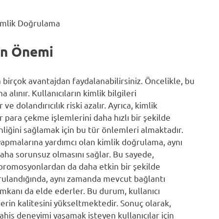
ın Önemi
birçok avantajdan faydalanabilirsiniz. Öncelikle, bu
alınır. Kullanıcıların kimlik bilgileri
e dolandırıcılık riski azalır. Ayrıca, kimlik
 para çekme işlemlerini daha hızlı bir şekilde
enliğini sağlamak için bu tür önlemleri almaktadır.
yapmalarına yardımcı olan kimlik doğrulama, aynı
daha sorunsuz olmasını sağlar. Bu sayede,
 promosyonlardan da daha etkin bir şekilde
doğrulandığında, aynı zamanda mevcut bağlantı
mkanı da elde ederler. Bu durum, kullanıcı
erin kalitesini yükseltmektedir. Sonuç olarak,
ahis deneyimi yaşamak isteyen kullanıcılar için