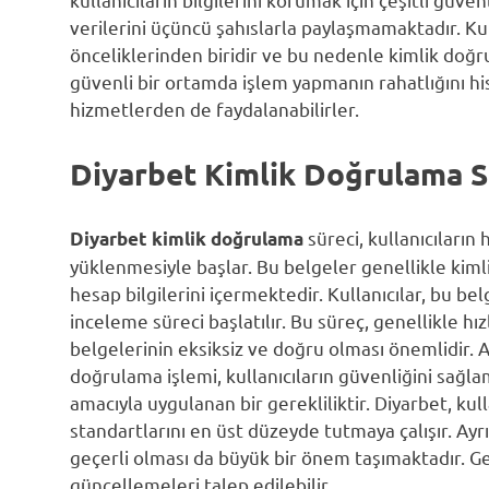
verilerini üçüncü şahıslarla paylaşmamaktadır. Kull
önceliklerinden biridir ve bu nedenle kimlik doğrul
güvenli bir ortamda işlem yapmanın rahatlığını h
hizmetlerden de faydalanabilirler.
Diyarbet Kimlik Doğrulama S
süreci, kullanıcıların
Diyarbet kimlik doğrulama
yüklenmesiyle başlar. Bu belgeler genellikle kiml
hesap bilgilerini içermektedir. Kullanıcılar, bu be
inceleme süreci başlatılır. Bu süreç, genellikle hız
belgelerinin eksiksiz ve doğru olması önemlidir. A
doğrulama işlemi, kullanıcıların güvenliğini sağl
amacıyla uygulanan bir gerekliliktir. Diyarbet, kull
standartlarını en üst düzeyde tutmaya çalışır. Ayrı
geçerli olması da büyük bir önem taşımaktadır. Ge
güncellemeleri talep edilebilir.