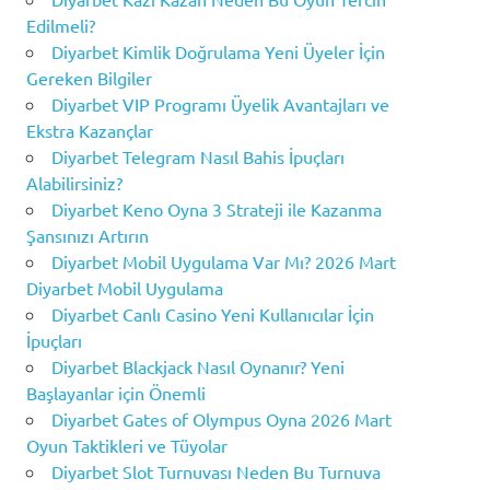
Edilmeli?
Diyarbet Kimlik Doğrulama Yeni Üyeler İçin
Gereken Bilgiler
Diyarbet VIP Programı Üyelik Avantajları ve
Ekstra Kazançlar
Diyarbet Telegram Nasıl Bahis İpuçları
Alabilirsiniz?
Diyarbet Keno Oyna 3 Strateji ile Kazanma
Şansınızı Artırın
Diyarbet Mobil Uygulama Var Mı? 2026 Mart
Diyarbet Mobil Uygulama
Diyarbet Canlı Casino Yeni Kullanıcılar İçin
İpuçları
Diyarbet Blackjack Nasıl Oynanır? Yeni
Başlayanlar için Önemli
Diyarbet Gates of Olympus Oyna 2026 Mart
Oyun Taktikleri ve Tüyolar
Diyarbet Slot Turnuvası Neden Bu Turnuva