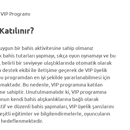
atılınır?
uygun bir bahis aktivitesine sahip olmanız
k bahis tutarları yapmayı, sıkça oyun oynamayı ve bu
 belirli bir seviyeye ulaştıklarında otomatik olarak
 destek ekibi ile iletişime geçerek de VIP üyelik
bu programdan en iyi şekilde yararlanabilmesi için
pmaktadır. Bu nedenle, VIP programına katılan
ne sahiptir. Unutulmamalıdır ki, VIP programına
unun kendi bahis alışkanlıklarına bağlı olarak
tif ve düzenli bahis yapmaları, VIP üyelik şanslarını
eşitli eğitimler ve bilgilendirmelerle, oyuncuların
 hedeflenmektedir.