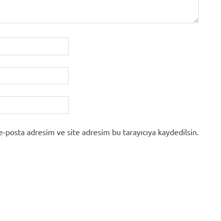
e-posta adresim ve site adresim bu tarayıcıya kaydedilsin.