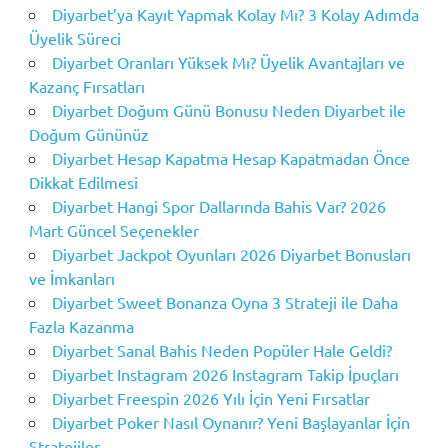
Diyarbet’ya Kayıt Yapmak Kolay Mı? 3 Kolay Adımda
Üyelik Süreci
Diyarbet Oranları Yüksek Mı? Üyelik Avantajları ve
Kazanç Fırsatları
Diyarbet Doğum Günü Bonusu Neden Diyarbet ile
Doğum Gününüz
Diyarbet Hesap Kapatma Hesap Kapatmadan Önce
Dikkat Edilmesi
Diyarbet Hangi Spor Dallarında Bahis Var? 2026
Mart Güncel Seçenekler
Diyarbet Jackpot Oyunları 2026 Diyarbet Bonusları
ve İmkanları
Diyarbet Sweet Bonanza Oyna 3 Strateji ile Daha
Fazla Kazanma
Diyarbet Sanal Bahis Neden Popüler Hale Geldi?
Diyarbet Instagram 2026 Instagram Takip İpuçları
Diyarbet Freespin 2026 Yılı İçin Yeni Fırsatlar
Diyarbet Poker Nasıl Oynanır? Yeni Başlayanlar İçin
Stratejiler