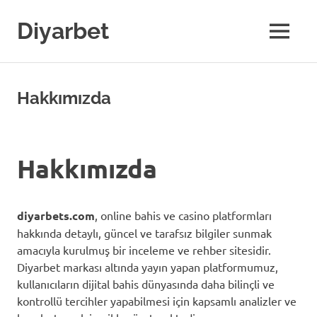
Skip
to
Diyarbet
MENU
content
Hakkımızda
Hakkımızda
diyarbets.com
, online bahis ve casino platformları
hakkında detaylı, güncel ve tarafsız bilgiler sunmak
amacıyla kurulmuş bir inceleme ve rehber sitesidir.
Diyarbet markası altında yayın yapan platformumuz,
kullanıcıların dijital bahis dünyasında daha bilinçli ve
kontrollü tercihler yapabilmesi için kapsamlı analizler ve