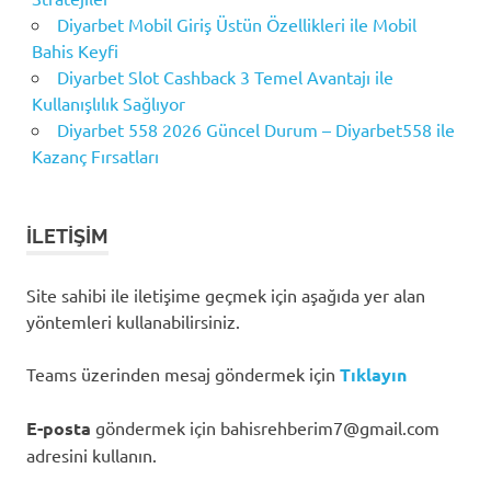
Diyarbet Mobil Giriş Üstün Özellikleri ile Mobil
Bahis Keyfi
Diyarbet Slot Cashback 3 Temel Avantajı ile
Kullanışlılık Sağlıyor
Diyarbet 558 2026 Güncel Durum – Diyarbet558 ile
Kazanç Fırsatları
İLETIŞIM
Site sahibi ile iletişime geçmek için aşağıda yer alan
yöntemleri kullanabilirsiniz.
Teams üzerinden mesaj göndermek için
Tıklayın
E-posta
göndermek için
bahisrehberim7@gmail.com
adresini kullanın.