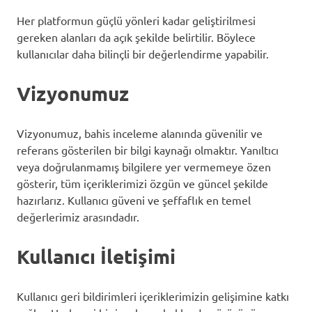
Her platformun güçlü yönleri kadar geliştirilmesi
gereken alanları da açık şekilde belirtilir. Böylece
kullanıcılar daha bilinçli bir değerlendirme yapabilir.
Vizyonumuz
Vizyonumuz, bahis inceleme alanında güvenilir ve
referans gösterilen bir bilgi kaynağı olmaktır. Yanıltıcı
veya doğrulanmamış bilgilere yer vermemeye özen
gösterir, tüm içeriklerimizi özgün ve güncel şekilde
hazırlarız. Kullanıcı güveni ve şeffaflık en temel
değerlerimiz arasındadır.
Kullanıcı İletişimi
Kullanıcı geri bildirimleri içeriklerimizin gelişimine katkı