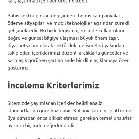
karşılaştırmalı içerikler üretmektedir.
Bahis sektörü; oran değişimleri, bonus kampanyaları,
ödeme altyapıları ve mobil teknolojiler açısından sürekli
gelişmektedir. Bu hızlı değişim içerisinde kullanıcıların
doğru ve güncel bilgiye ulaşması büyük önem taşır.
diyarbets.com olarak sektördeki gelişmeleri yakından
takip eder, içeriklerimizi düzenli aralıklarla günceller ve
karmaşık görünen şartları sade bir dille açıklamaya özen
gösteririz.
İnceleme Kriterlerimiz
Sitemizde yayımlanan içerikler belirli analiz
standartlarına göre hazırlanır. Kullanıcıların bir platforma
üye olmadan önce dikkat etmesi gereken temel unsurlar
ayrıntılı biçimde değerlendirilir.