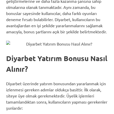
geliştirmelerine ve daha fazla kazanma şansına sahip
olmalarına olanak tanımaktadır. Aynı zamanda, bu
bonuslar sayesinde kullanıcılar, daha farklı oyunları
deneme fırsatı bulabilirler. Diyarbet, kullanıcıların bu
avantajlardan en iyi şekilde yararlanmalarını sağlamak
amacıyla, bonus şartlarını açık bir şekilde belirtmektedir.
Diyarbet Yatırım Bonusu Nasıl
Alınır?
Diyarbet üzerinde yatırım bonusundan yararlanmak için
izlenmesi gereken adımlar oldukça basittir. İlk olarak,
siteye üye olmak gerekmektedir. Üyelik işlemleri
tamamlandıktan sonra, kullanıcıların yapması gerekenler
şunlardır: