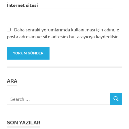
İnternet sitesi
Daha sonraki yorumlarımda kullanılması için adım, e-
posta adresim ve site adresim bu tarayıcıya kaydedilsin.
ARA
Search
SEARCH
for:
SON YAZILAR