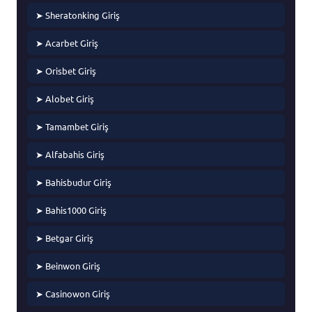
➤ Sheratonking Giriş
➤ Acarbet Giriş
➤ Orisbet Giriş
➤ Alobet Giriş
➤ Tamambet Giriş
➤ Alfabahis Giriş
➤ Bahisbudur Giriş
➤ Bahis1000 Giriş
➤ Betgar Giriş
➤ Beinwon Giriş
➤ Casinowon Giriş