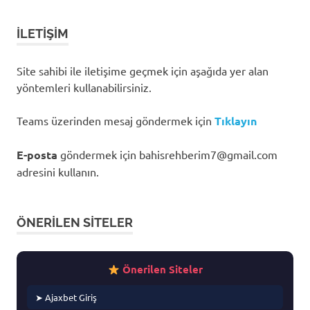
İLETIŞIM
Site sahibi ile iletişime geçmek için aşağıda yer alan
yöntemleri kullanabilirsiniz.
Teams üzerinden mesaj göndermek için
Tıklayın
E-posta
göndermek için
bahisrehberim7@gmail.com
adresini kullanın.
ÖNERILEN SITELER
Önerilen Siteler
➤ Ajaxbet Giriş