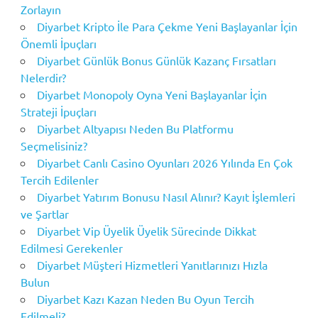
Zorlayın
Diyarbet Kripto İle Para Çekme Yeni Başlayanlar İçin
Önemli İpuçları
Diyarbet Günlük Bonus Günlük Kazanç Fırsatları
Nelerdir?
Diyarbet Monopoly Oyna Yeni Başlayanlar İçin
Strateji İpuçları
Diyarbet Altyapısı Neden Bu Platformu
Seçmelisiniz?
Diyarbet Canlı Casino Oyunları 2026 Yılında En Çok
Tercih Edilenler
Diyarbet Yatırım Bonusu Nasıl Alınır? Kayıt İşlemleri
ve Şartlar
Diyarbet Vip Üyelik Üyelik Sürecinde Dikkat
Edilmesi Gerekenler
Diyarbet Müşteri Hizmetleri Yanıtlarınızı Hızla
Bulun
Diyarbet Kazı Kazan Neden Bu Oyun Tercih
Edilmeli?