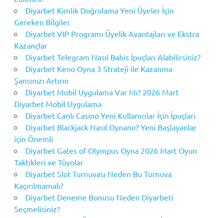
Diyarbet Kimlik Doğrulama Yeni Üyeler İçin
Gereken Bilgiler
Diyarbet VIP Programı Üyelik Avantajları ve Ekstra
Kazançlar
Diyarbet Telegram Nasıl Bahis İpuçları Alabilirsiniz?
Diyarbet Keno Oyna 3 Strateji ile Kazanma
Şansınızı Artırın
Diyarbet Mobil Uygulama Var Mı? 2026 Mart
Diyarbet Mobil Uygulama
Diyarbet Canlı Casino Yeni Kullanıcılar İçin İpuçları
Diyarbet Blackjack Nasıl Oynanır? Yeni Başlayanlar
için Önemli
Diyarbet Gates of Olympus Oyna 2026 Mart Oyun
Taktikleri ve Tüyolar
Diyarbet Slot Turnuvası Neden Bu Turnuva
Kaçırılmamalı?
Diyarbet Deneme Bonusu Neden Diyarbeti
Seçmelisiniz?