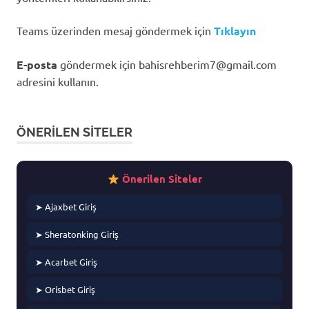
Teams üzerinden mesaj göndermek için
Tıklayın
E-posta
göndermek için
bahisrehberim7@gmail.com
adresini kullanın.
ÖNERILEN SITELER
Önerilen Siteler
➤ Ajaxbet Giriş
➤ Sheratonking Giriş
➤ Acarbet Giriş
➤ Orisbet Giriş