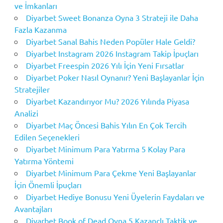
ve İmkanları
Diyarbet Sweet Bonanza Oyna 3 Strateji ile Daha
Fazla Kazanma
Diyarbet Sanal Bahis Neden Popüler Hale Geldi?
Diyarbet Instagram 2026 Instagram Takip İpuçları
Diyarbet Freespin 2026 Yılı İçin Yeni Fırsatlar
Diyarbet Poker Nasıl Oynanır? Yeni Başlayanlar İçin
Stratejiler
Diyarbet Kazandırıyor Mu? 2026 Yılında Piyasa
Analizi
Diyarbet Maç Öncesi Bahis Yılın En Çok Tercih
Edilen Seçenekleri
Diyarbet Minimum Para Yatırma 5 Kolay Para
Yatırma Yöntemi
Diyarbet Minimum Para Çekme Yeni Başlayanlar
İçin Önemli İpuçları
Diyarbet Hediye Bonusu Yeni Üyelerin Faydaları ve
Avantajları
Diyarbet Book of Dead Oyna 5 Kazançlı Taktik ve