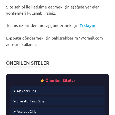
Site sahibi ile iletişime geçmek için aşağıda yer alan
yöntemleri kullanabilirsiniz.
Teams üzerinden mesaj göndermek için
Tıklayın
E-posta
göndermek için
bahisrehberim7@gmail.com
adresini kullanın.
ÖNERILEN SITELER
Önerilen Siteler
➤ Ajaxbet Giriş
➤ Sheratonking Giriş
➤ Acarbet Giriş