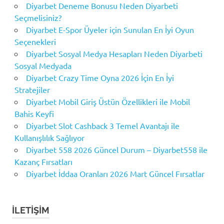
Diyarbet Deneme Bonusu Neden Diyarbeti
Seçmelisiniz?
Diyarbet E-Spor Üyeler için Sunulan En İyi Oyun
Seçenekleri
Diyarbet Sosyal Medya Hesapları Neden Diyarbeti
Sosyal Medyada
Diyarbet Crazy Time Oyna 2026 İçin En İyi
Stratejiler
Diyarbet Mobil Giriş Üstün Özellikleri ile Mobil
Bahis Keyfi
Diyarbet Slot Cashback 3 Temel Avantajı ile
Kullanışlılık Sağlıyor
Diyarbet 558 2026 Güncel Durum – Diyarbet558 ile
Kazanç Fırsatları
Diyarbet İddaa Oranları 2026 Mart Güncel Fırsatlar
İLETIŞIM