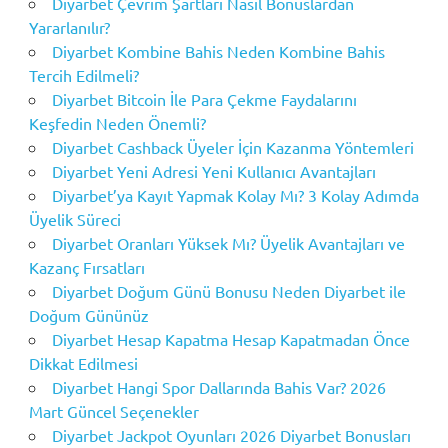
Diyarbet Çevrim Şartları Nasıl Bonuslardan
Yararlanılır?
Diyarbet Kombine Bahis Neden Kombine Bahis
Tercih Edilmeli?
Diyarbet Bitcoin İle Para Çekme Faydalarını
Keşfedin Neden Önemli?
Diyarbet Cashback Üyeler İçin Kazanma Yöntemleri
Diyarbet Yeni Adresi Yeni Kullanıcı Avantajları
Diyarbet’ya Kayıt Yapmak Kolay Mı? 3 Kolay Adımda
Üyelik Süreci
Diyarbet Oranları Yüksek Mı? Üyelik Avantajları ve
Kazanç Fırsatları
Diyarbet Doğum Günü Bonusu Neden Diyarbet ile
Doğum Gününüz
Diyarbet Hesap Kapatma Hesap Kapatmadan Önce
Dikkat Edilmesi
Diyarbet Hangi Spor Dallarında Bahis Var? 2026
Mart Güncel Seçenekler
Diyarbet Jackpot Oyunları 2026 Diyarbet Bonusları