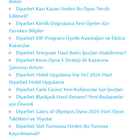
Bulun
Diyarbet Kazı Kazan Neden Bu Oyun Tercih
Edilmeli?
Diyarbet Kimlik Doğrulama Yeni Üyeler İçin
Gereken Bilgiler
Diyarbet VIP Programı Üyelik Avantajları ve Ekstra
Kazançlar
Diyarbet Telegram Nasıl Bahis İpuçları Alabilirsiniz?
Diyarbet Keno Oyna 3 Strateji ile Kazanma
Şansınızı Artırın
Diyarbet Mobil Uygulama Var Mı? 2026 Mart
Diyarbet Mobil Uygulama
Diyarbet Canlı Casino Yeni Kullanıcılar İçin İpuçları
Diyarbet Blackjack Nasıl Oynanır? Yeni Başlayanlar
için Önemli
Diyarbet Gates of Olympus Oyna 2026 Mart Oyun
Taktikleri ve Tüyolar
Diyarbet Slot Turnuvası Neden Bu Turnuva
Kaçırılmamalı?