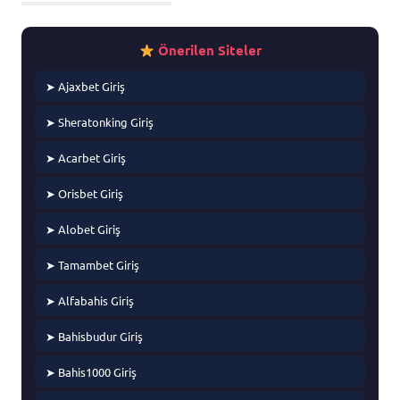
Önerilen Siteler
➤ Ajaxbet Giriş
➤ Sheratonking Giriş
➤ Acarbet Giriş
➤ Orisbet Giriş
➤ Alobet Giriş
➤ Tamambet Giriş
➤ Alfabahis Giriş
➤ Bahisbudur Giriş
➤ Bahis1000 Giriş