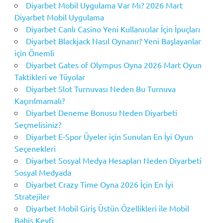
Diyarbet Mobil Uygulama Var Mı? 2026 Mart
Diyarbet Mobil Uygulama
Diyarbet Canlı Casino Yeni Kullanıcılar İçin İpuçları
Diyarbet Blackjack Nasıl Oynanır? Yeni Başlayanlar
için Önemli
Diyarbet Gates of Olympus Oyna 2026 Mart Oyun
Taktikleri ve Tüyolar
Diyarbet Slot Turnuvası Neden Bu Turnuva
Kaçırılmamalı?
Diyarbet Deneme Bonusu Neden Diyarbeti
Seçmelisiniz?
Diyarbet E-Spor Üyeler için Sunulan En İyi Oyun
Seçenekleri
Diyarbet Sosyal Medya Hesapları Neden Diyarbeti
Sosyal Medyada
Diyarbet Crazy Time Oyna 2026 İçin En İyi
Stratejiler
Diyarbet Mobil Giriş Üstün Özellikleri ile Mobil
Bahis Keyfi