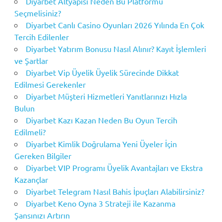
Diyarbet Altyapısı Neden Bu Platformu
Seçmelisiniz?
Diyarbet Canlı Casino Oyunları 2026 Yılında En Çok
Tercih Edilenler
Diyarbet Yatırım Bonusu Nasıl Alınır? Kayıt İşlemleri
ve Şartlar
Diyarbet Vip Üyelik Üyelik Sürecinde Dikkat
Edilmesi Gerekenler
Diyarbet Müşteri Hizmetleri Yanıtlarınızı Hızla
Bulun
Diyarbet Kazı Kazan Neden Bu Oyun Tercih
Edilmeli?
Diyarbet Kimlik Doğrulama Yeni Üyeler İçin
Gereken Bilgiler
Diyarbet VIP Programı Üyelik Avantajları ve Ekstra
Kazançlar
Diyarbet Telegram Nasıl Bahis İpuçları Alabilirsiniz?
Diyarbet Keno Oyna 3 Strateji ile Kazanma
Şansınızı Artırın