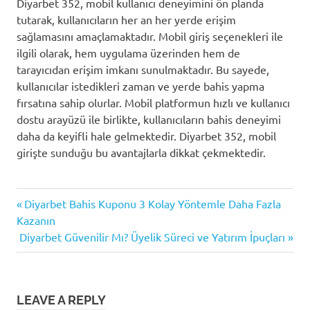
Diyarbet 352, mobil kullanıcı deneyimini ön planda
tutarak, kullanıcıların her an her yerde erişim
sağlamasını amaçlamaktadır. Mobil giriş seçenekleri ile
ilgili olarak, hem uygulama üzerinden hem de
tarayıcıdan erişim imkanı sunulmaktadır. Bu sayede,
kullanıcılar istedikleri zaman ve yerde bahis yapma
fırsatına sahip olurlar. Mobil platformun hızlı ve kullanıcı
dostu arayüzü ile birlikte, kullanıcıların bahis deneyimi
daha da keyifli hale gelmektedir. Diyarbet 352, mobil
girişte sunduğu bu avantajlarla dikkat çekmektedir.
Diyarbet
Previous
Yazı
Diyarbet Bahis Kuponu 3 Kolay Yöntemle Daha Fazla
352
Post:
Kazanın
gezinmesi
Diyarbet
Next
Diyarbet Güvenilir Mı? Üyelik Süreci ve Yatırım İpuçları
353
Post:
Diyarbet
354
LEAVE A REPLY
Diyarbet