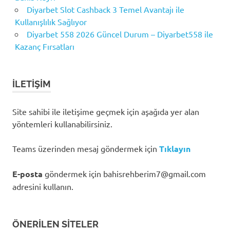
Diyarbet Slot Cashback 3 Temel Avantajı ile
Kullanışlılık Sağlıyor
Diyarbet 558 2026 Güncel Durum – Diyarbet558 ile
Kazanç Fırsatları
İLETIŞIM
Site sahibi ile iletişime geçmek için aşağıda yer alan
yöntemleri kullanabilirsiniz.
Teams üzerinden mesaj göndermek için
Tıklayın
E-posta
göndermek için
bahisrehberim7@gmail.com
adresini kullanın.
ÖNERILEN SITELER