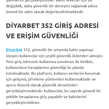
değişiklik, daha güvenilir bir deneyim sağlamak adına
önemli bir adım olarak değerlendirilmektedir.
DİYARBET 352 GİRİŞ ADRESİ
VE ERİŞİM GÜVENLİĞİ
Diyarbet
352, güvenilir bir ortamda bahis yapmayı
isteyen kullanıcılar için çeşitli güvenlik önlemleri almıştır.
Yeni giriş adresinin kullanıma sunulması ile birlikte,
kullanıcıların hesaplarının güvenliği ön planda
tutulmaktadır. Bu platform, kullanıcı verilerini korumak
için gelişmiş şifreleme yöntemleri kullanmaktadır ve
ayrıca düzenli olarak güvenlik denetimleri
gerçekleştirmektedir. Kullanıcılar, bu sayede güvenli bir
şekilde hesaplarına giriş yapabilir ve bahislerini
gerçekleştirebilirler.