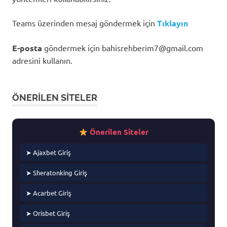
Teams üzerinden mesaj göndermek için
Tıklayın
E-posta
göndermek için
bahisrehberim7@gmail.com
adresini kullanın.
ÖNERILEN SITELER
Önerilen Siteler
➤ Ajaxbet Giriş
➤ Sheratonking Giriş
➤ Acarbet Giriş
➤ Orisbet Giriş