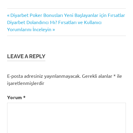
Diyarbet
Previous
Yazı
Diyarbet Poker Bonusları Yeni Başlayanlar için Fırsatlar
410
Next
Post:
Diyarbet Dolandırıcı Mı? Fırsatları ve Kullanıcı
gezinmesi
Diyarbet
Post:
Yorumlarını İnceleyin
411
Diyarbet
412
LEAVE A REPLY
Diyarbet
413
Diyarbet
E-posta adresiniz yayınlanmayacak.
Gerekli alanlar
*
ile
414
işaretlenmişlerdir
Yorum
*