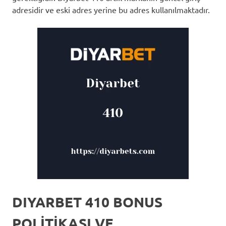
adresidir ve eski adres yerine bu adres kullanılmaktadır.
DIYARBET 410 BONUS
POLİTİKASI VE