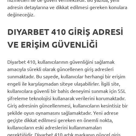
adresin detaylarına ve dikkat edilmesi gereken konulara
değineceğiz.
DIYARBET 410 GİRİŞ ADRESİ
VE ERİŞİM GÜVENLİĞİ
Diyarbet 410, kullanıcılarının güvenliğini sağlamak
amacıyla sürekli olarak güncellenen giriş adresleri
sunmaktadır. Bu sayede, kullanıcılar herhangi bir erişim
engeli ile karşılaşmadan siteye ulaşabilirler. İlgili site,
kullanıcılara güvenli bir bahis deneyimi sunmak için SSL
şifreleme teknolojisi kullanarak verilerini korumaktadır.
Giriş adresinin güncellenmesi, kullanıcıların kesintisiz bir
şekilde oyun oynamasını sağlamaktadır. Yeni adrese
geçişte dikkat edilmesi gereken en önemli nokta,
kullanıcıların eski adreslerini kullanmamaları
gerektiğidir. Diyarbet 410 artık markanın güncel giriş