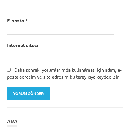
E-posta
*
İnternet sitesi
Daha sonraki yorumlarımda kullanılması için adım, e-
posta adresim ve site adresim bu tarayıcıya kaydedilsin.
ARA