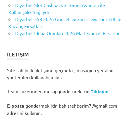
Diyarbet Slot Cashback 3 Temel Avantajı ile
Kullanışlılık Sağlıyor
Diyarbet 558 2026 Güncel Durum – Diyarbet558 ile
Kazanç Fırsatları
Diyarbet İddaa Oranları 2026 Mart Güncel Fırsatlar
İLETIŞIM
Site sahibi ile iletişime geçmek için aşağıda yer alan
yöntemleri kullanabilirsiniz.
Teams üzerinden mesaj göndermek için
Tıklayın
E-posta
göndermek için
bahisrehberim7@gmail.com
adresini kullanın.