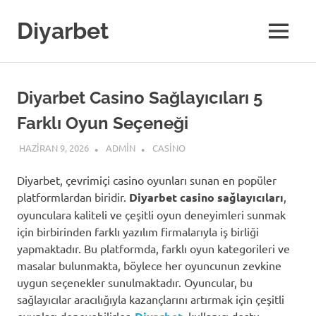
Skip
to
Diyarbet
MENU
content
Diyarbet Casino Sağlayıcıları 5
Farklı Oyun Seçeneği
HAZIRAN 9, 2026
ADMIN
CASINO
Diyarbet, çevrimiçi casino oyunları sunan en popüler
platformlardan biridir.
Diyarbet casino sağlayıcıları
,
oyunculara kaliteli ve çeşitli oyun deneyimleri sunmak
için birbirinden farklı yazılım firmalarıyla iş birliği
yapmaktadır. Bu platformda, farklı oyun kategorileri ve
masalar bulunmakta, böylece her oyuncunun zevkine
uygun seçenekler sunulmaktadır. Oyuncular, bu
sağlayıcılar aracılığıyla kazançlarını artırmak için çeşitli
oyunları deneyebilirler.
, kullanıcı dostu