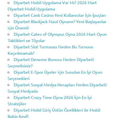
Diyarbet Mobil Uygulama Var Mı? 2026 Mart
Diyarbet Mobil Uygulama
Diyarbet Canlı Casino Yeni Kullanıcılar İçin İpuçları
Diyarbet Blackjack Nasıl Oynanır? Yeni Başlayanlar
için Önemli
Diyarbet Gates of Olympus Oyna 2026 Mart Oyun
Taktikleri ve Tüyolar
Diyarbet Slot Turnuvası Neden Bu Turnuva
Kaçırılmamalı?
Diyarbet Deneme Bonusu Neden Diyarbeti
Seçmelisiniz?
Diyarbet E-Spor Üyeler için Sunulan En İyi Oyun
Seçenekleri
Diyarbet Sosyal Medya Hesapları Neden Diyarbeti
Sosyal Medyada
Diyarbet Crazy Time Oyna 2026 İçin En İyi
Stratejiler
Diyarbet Mobil Giriş Üstün Özellikleri ile Mobil
Bahis Keyfi