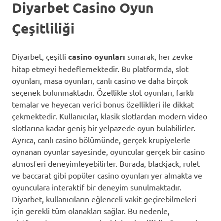
Diyarbet Casino Oyun
Çeşitliliği
Diyarbet, çeşitli
casino oyunları
sunarak, her zevke
hitap etmeyi hedeflemektedir. Bu platformda, slot
oyunları, masa oyunları, canlı casino ve daha birçok
seçenek bulunmaktadır. Özellikle slot oyunları, farklı
temalar ve heyecan verici bonus özellikleri ile dikkat
çekmektedir. Kullanıcılar, klasik slotlardan modern video
slotlarına kadar geniş bir yelpazede oyun bulabilirler.
Ayrıca, canlı casino bölümünde, gerçek krupiyelerle
oynanan oyunlar sayesinde, oyuncular gerçek bir casino
atmosferi deneyimleyebilirler. Burada, blackjack, rulet
ve baccarat gibi popüler casino oyunları yer almakta ve
oyunculara interaktif bir deneyim sunulmaktadır.
Diyarbet, kullanıcıların eğlenceli vakit geçirebilmeleri
için gerekli tüm olanakları sağlar. Bu nedenle,