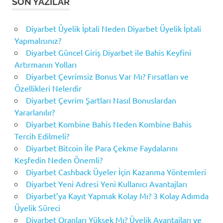
SON YAZILAR
Diyarbet Üyelik İptali Neden Diyarbet Üyelik İptali
Yapmalısınız?
Diyarbet Güncel Giriş Diyarbet ile Bahis Keyfini
Artırmanın Yolları
Diyarbet Çevrimsiz Bonus Var Mı? Fırsatları ve
Özellikleri Nelerdir
Diyarbet Çevrim Şartları Nasıl Bonuslardan
Yararlanılır?
Diyarbet Kombine Bahis Neden Kombine Bahis
Tercih Edilmeli?
Diyarbet Bitcoin İle Para Çekme Faydalarını
Keşfedin Neden Önemli?
Diyarbet Cashback Üyeler İçin Kazanma Yöntemleri
Diyarbet Yeni Adresi Yeni Kullanıcı Avantajları
Diyarbet’ya Kayıt Yapmak Kolay Mı? 3 Kolay Adımda
Üyelik Süreci
Diyarbet Oranları Yüksek Mı? Üyelik Avantajları ve