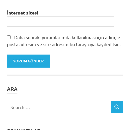
İnternet sitesi
Daha sonraki yorumlarımda kullanılması için adım, e-
posta adresim ve site adresim bu tarayıcıya kaydedilsin.
ARA
Search
SEARCH
for: