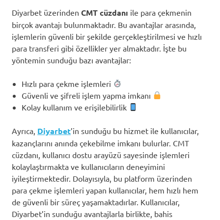
Diyarbet üzerinden
CMT cüzdanı
ile para çekmenin
birçok avantajı bulunmaktadır. Bu avantajlar arasında,
işlemlerin güvenli bir şekilde gerçekleştirilmesi ve hızlı
para transferi gibi özellikler yer almaktadır. İşte bu
yöntemin sunduğu bazı avantajlar:
Hızlı para çekme işlemleri
Güvenli ve şifreli işlem yapma imkanı
Kolay kullanım ve erişilebilirlik
Ayrıca,
Diyarbet
’in sunduğu bu hizmet ile kullanıcılar,
kazançlarını anında çekebilme imkanı bulurlar. CMT
cüzdanı, kullanıcı dostu arayüzü sayesinde işlemleri
kolaylaştırmakta ve kullanıcıların deneyimini
iyileştirmektedir. Dolayısıyla, bu platform üzerinden
para çekme işlemleri yapan kullanıcılar, hem hızlı hem
de güvenli bir süreç yaşamaktadırlar. Kullanıcılar,
Diyarbet’in sunduğu avantajlarla birlikte, bahis