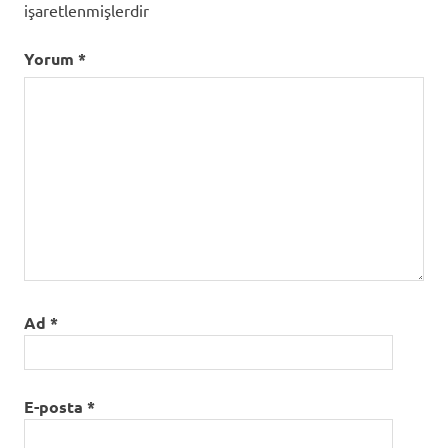
işaretlenmişlerdir
Yorum
*
Ad
*
E-posta
*