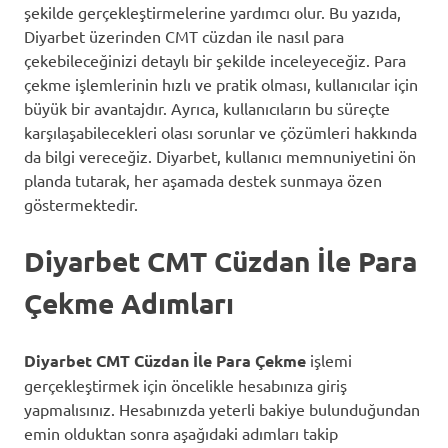
şekilde gerçekleştirmelerine yardımcı olur. Bu yazıda,
Diyarbet üzerinden CMT cüzdan ile nasıl para
çekebileceğinizi detaylı bir şekilde inceleyeceğiz. Para
çekme işlemlerinin hızlı ve pratik olması, kullanıcılar için
büyük bir avantajdır. Ayrıca, kullanıcıların bu süreçte
karşılaşabilecekleri olası sorunlar ve çözümleri hakkında
da bilgi vereceğiz. Diyarbet, kullanıcı memnuniyetini ön
planda tutarak, her aşamada destek sunmaya özen
göstermektedir.
Diyarbet CMT Cüzdan İle Para
Çekme Adımları
Diyarbet CMT Cüzdan İle Para Çekme
işlemi
gerçekleştirmek için öncelikle hesabınıza giriş
yapmalısınız. Hesabınızda yeterli bakiye bulunduğundan
emin olduktan sonra aşağıdaki adımları takip