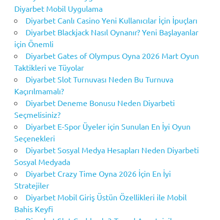
Diyarbet Mobil Uygulama
Diyarbet Canlı Casino Yeni Kullanıcılar İçin İpuçları
Diyarbet Blackjack Nasıl Oynanır? Yeni Başlayanlar
için Önemli
Diyarbet Gates of Olympus Oyna 2026 Mart Oyun
Taktikleri ve Tüyolar
Diyarbet Slot Turnuvası Neden Bu Turnuva
Kaçırılmamalı?
Diyarbet Deneme Bonusu Neden Diyarbeti
Seçmelisiniz?
Diyarbet E-Spor Üyeler için Sunulan En İyi Oyun
Seçenekleri
Diyarbet Sosyal Medya Hesapları Neden Diyarbeti
Sosyal Medyada
Diyarbet Crazy Time Oyna 2026 İçin En İyi
Stratejiler
Diyarbet Mobil Giriş Üstün Özellikleri ile Mobil
Bahis Keyfi