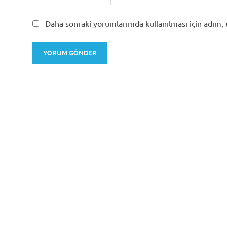
Daha sonraki yorumlarımda kullanılması için adım, 