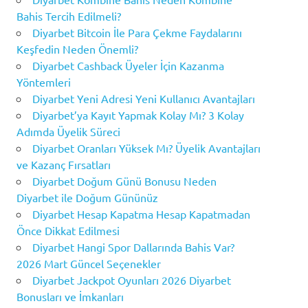
Bahis Tercih Edilmeli?
Diyarbet Bitcoin İle Para Çekme Faydalarını
Keşfedin Neden Önemli?
Diyarbet Cashback Üyeler İçin Kazanma
Yöntemleri
Diyarbet Yeni Adresi Yeni Kullanıcı Avantajları
Diyarbet’ya Kayıt Yapmak Kolay Mı? 3 Kolay
Adımda Üyelik Süreci
Diyarbet Oranları Yüksek Mı? Üyelik Avantajları
ve Kazanç Fırsatları
Diyarbet Doğum Günü Bonusu Neden
Diyarbet ile Doğum Gününüz
Diyarbet Hesap Kapatma Hesap Kapatmadan
Önce Dikkat Edilmesi
Diyarbet Hangi Spor Dallarında Bahis Var?
2026 Mart Güncel Seçenekler
Diyarbet Jackpot Oyunları 2026 Diyarbet
Bonusları ve İmkanları