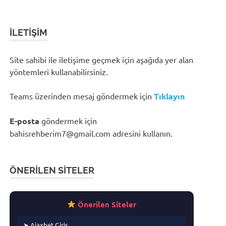
İLETIŞIM
Site sahibi ile iletişime geçmek için aşağıda yer alan
yöntemleri kullanabilirsiniz.
Teams üzerinden mesaj göndermek için
Tıklayın
E-posta
göndermek için
bahisrehberim7@gmail.com
adresini kullanın.
ÖNERILEN SITELER
Önerilen Siteler
➤ Ajaxbet Giriş