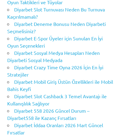
Oyun Taktikleri ve Tüyolar
Diyarbet Slot Turnuvası Neden Bu Turnuva
Kaçırılmamalı?
Diyarbet Deneme Bonusu Neden Diyarbeti
Seçmelisiniz?
Diyarbet E-Spor Üyeler için Sunulan En İyi
Oyun Seçenekleri
Diyarbet Sosyal Medya Hesapları Neden
Diyarbeti Sosyal Medyada
Diyarbet Crazy Time Oyna 2026 İçin En İyi
Stratejiler
Diyarbet Mobil Giriş Üstün Özellikleri ile Mobil
Bahis Keyfi
Diyarbet Slot Cashback 3 Temel Avantajı ile
Kullanışlılık Sağlıyor
Diyarbet 558 2026 Güncel Durum –
Diyarbet558 ile Kazanç Fırsatları
Diyarbet İddaa Oranları 2026 Mart Güncel
Fırsatlar