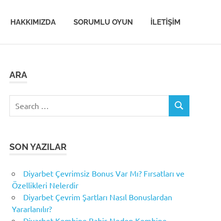
HAKKIMIZDA
SORUMLU OYUN
İLETIŞIM
ARA
Search
SEARCH
for:
SON YAZILAR
Diyarbet Çevrimsiz Bonus Var Mı? Fırsatları ve
Özellikleri Nelerdir
Diyarbet Çevrim Şartları Nasıl Bonuslardan
Yararlanılır?
Diyarbet Kombine Bahis Neden Kombine