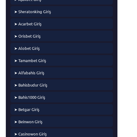
➤ Sheratonking Giriş
➤ Acarbet Giriş
➤ Orisbet Giriş
➤ Alobet Giriş
➤ Tamambet Giriş
➤ Alfabahis Giriş
➤ Bahisbudur Giriş
➤ Bahis1000 Giriş
➤ Betgar Giriş
➤ Beinwon Giriş
➤ Casinowon Giriş