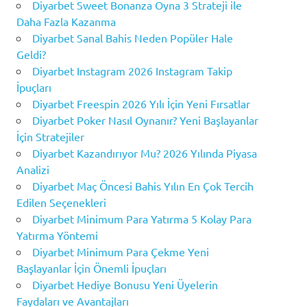
Diyarbet Sweet Bonanza Oyna 3 Strateji ile
Daha Fazla Kazanma
Diyarbet Sanal Bahis Neden Popüler Hale
Geldi?
Diyarbet Instagram 2026 Instagram Takip
İpuçları
Diyarbet Freespin 2026 Yılı İçin Yeni Fırsatlar
Diyarbet Poker Nasıl Oynanır? Yeni Başlayanlar
İçin Stratejiler
Diyarbet Kazandırıyor Mu? 2026 Yılında Piyasa
Analizi
Diyarbet Maç Öncesi Bahis Yılın En Çok Tercih
Edilen Seçenekleri
Diyarbet Minimum Para Yatırma 5 Kolay Para
Yatırma Yöntemi
Diyarbet Minimum Para Çekme Yeni
Başlayanlar İçin Önemli İpuçları
Diyarbet Hediye Bonusu Yeni Üyelerin
Faydaları ve Avantajları