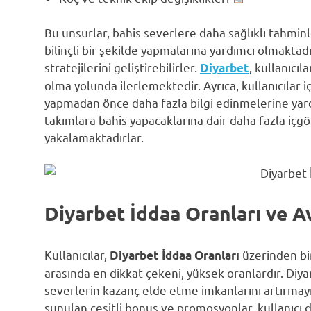
Bu unsurlar, bahis severlere daha sağlıklı tahmin
bilinçli bir şekilde yapmalarına yardımcı olmaktadır
stratejilerini geliştirebilirler.
, kullanıcıl
Diyarbet
olma yolunda ilerlemektedir. Ayrıca, kullanıcılar iç
yapmadan önce daha fazla bilgi edinmelerine yardı
takımlara bahis yapacaklarına dair daha fazla içg
yakalamaktadırlar.
Diyarbet İddaa Oranları ve Av
Kullanıcılar,
üzerinden bi
Diyarbet İddaa Oranları
arasında en dikkat çekeni, yüksek oranlardır. Diya
severlerin kazanç elde etme imkanlarını artırmay
sunulan çeşitli bonus ve promosyonlar, kullanıcı