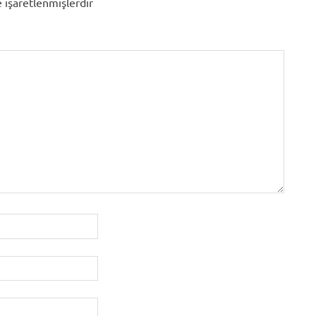
e işaretlenmişlerdir