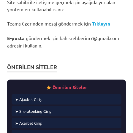
Site sahibi ile iletişime geçmek için aşağıda yer alan
yöntemleri kullanabilirsiniz.
Teams üzerinden mesaj göndermek için
Tıklayın
E-posta
göndermek için
bahisrehberim7@gmail.com
adresini kullanın.
ÖNERILEN SITELER
Önerilen Siteler
➤ Ajaxbet Giriş
➤ Sheratonking Giriş
➤ Acarbet Giriş