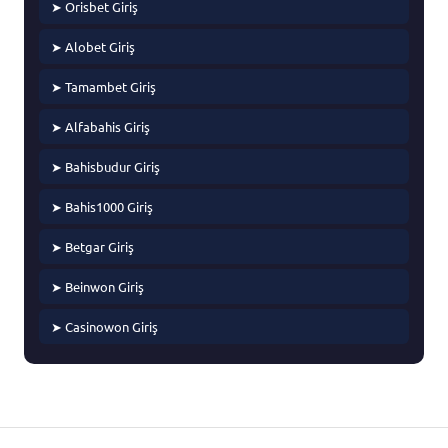
➤ Orisbet Giriş
➤ Alobet Giriş
➤ Tamambet Giriş
➤ Alfabahis Giriş
➤ Bahisbudur Giriş
➤ Bahis1000 Giriş
➤ Betgar Giriş
➤ Beinwon Giriş
➤ Casinowon Giriş