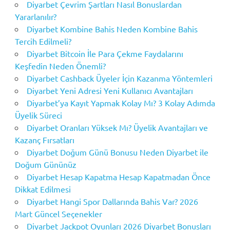
Diyarbet Çevrim Şartları Nasıl Bonuslardan
Yararlanılır?
Diyarbet Kombine Bahis Neden Kombine Bahis
Tercih Edilmeli?
Diyarbet Bitcoin İle Para Çekme Faydalarını
Keşfedin Neden Önemli?
Diyarbet Cashback Üyeler İçin Kazanma Yöntemleri
Diyarbet Yeni Adresi Yeni Kullanıcı Avantajları
Diyarbet’ya Kayıt Yapmak Kolay Mı? 3 Kolay Adımda
Üyelik Süreci
Diyarbet Oranları Yüksek Mı? Üyelik Avantajları ve
Kazanç Fırsatları
Diyarbet Doğum Günü Bonusu Neden Diyarbet ile
Doğum Gününüz
Diyarbet Hesap Kapatma Hesap Kapatmadan Önce
Dikkat Edilmesi
Diyarbet Hangi Spor Dallarında Bahis Var? 2026
Mart Güncel Seçenekler
Diyarbet Jackpot Oyunları 2026 Diyarbet Bonusları