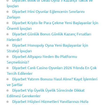
Diyarbet Book of Dead Oyna 5 Kazançlı Taktik ve
İpuçları
Diyarbet Mini Oyunlar Eğlencenin Sınırlarını
Zorlayın
Diyarbet Kripto İle Para Çekme Yeni Başlayanlar İçin
Önemli İpuçları
Diyarbet Günlük Bonus Günlük Kazanç Fırsatları
Nelerdir?
Diyarbet Monopoly Oyna Yeni Başlayanlar İçin
Strateji İpuçları
Diyarbet Altyapısı Neden Bu Platformu
Seçmelisiniz?
Diyarbet Canlı Casino Oyunları 2026 Yılında En Çok
Tercih Edilenler
Diyarbet Yatırım Bonusu Nasıl Alınır? Kayıt İşlemleri
ve Şartlar
Diyarbet Vip Üyelik Üyelik Sürecinde Dikkat
Edilmesi Gerekenler
Diyarbet Müşteri Hizmetleri Yanıtlarınızı Hızla