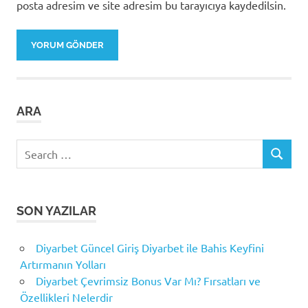
posta adresim ve site adresim bu tarayıcıya kaydedilsin.
ARA
Search
SEARCH
for:
SON YAZILAR
Diyarbet Güncel Giriş Diyarbet ile Bahis Keyfini
Artırmanın Yolları
Diyarbet Çevrimsiz Bonus Var Mı? Fırsatları ve
Özellikleri Nelerdir