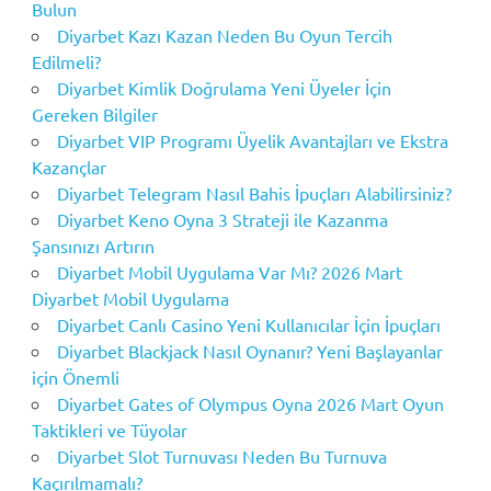
Bulun
Diyarbet Kazı Kazan Neden Bu Oyun Tercih
Edilmeli?
Diyarbet Kimlik Doğrulama Yeni Üyeler İçin
Gereken Bilgiler
Diyarbet VIP Programı Üyelik Avantajları ve Ekstra
Kazançlar
Diyarbet Telegram Nasıl Bahis İpuçları Alabilirsiniz?
Diyarbet Keno Oyna 3 Strateji ile Kazanma
Şansınızı Artırın
Diyarbet Mobil Uygulama Var Mı? 2026 Mart
Diyarbet Mobil Uygulama
Diyarbet Canlı Casino Yeni Kullanıcılar İçin İpuçları
Diyarbet Blackjack Nasıl Oynanır? Yeni Başlayanlar
için Önemli
Diyarbet Gates of Olympus Oyna 2026 Mart Oyun
Taktikleri ve Tüyolar
Diyarbet Slot Turnuvası Neden Bu Turnuva
Kaçırılmamalı?