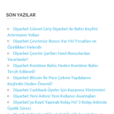
SON YAZILAR
Diyarbet Güncel Giriş Diyarbet ile Bahis Keyfini
Artırmanın Yolları
Diyarbet Çevrimsiz Bonus Var Mı? Fırsatları ve
Özellikleri Nelerdir
Diyarbet Çevrim Şartları Nasıl Bonuslardan
Yararlanılır?
Diyarbet Kombine Bahis Neden Kombine Bahis
Tercih Edilmeli?
Diyarbet Bitcoin İle Para Çekme Faydalarını
Keşfedin Neden Önemli?
Diyarbet Cashback Üyeler İçin Kazanma Yöntemleri
Diyarbet Yeni Adresi Yeni Kullanıcı Avantajları
Diyarbet’ya Kayıt Yapmak Kolay Mı? 3 Kolay Adımda
Üyelik Süreci