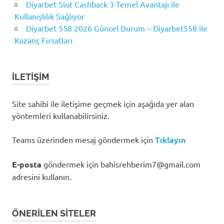
Diyarbet Slot Cashback 3 Temel Avantajı ile
Kullanışlılık Sağlıyor
Diyarbet 558 2026 Güncel Durum – Diyarbet558 ile
Kazanç Fırsatları
İLETIŞIM
Site sahibi ile iletişime geçmek için aşağıda yer alan
yöntemleri kullanabilirsiniz.
Teams üzerinden mesaj göndermek için
Tıklayın
E-posta
göndermek için
bahisrehberim7@gmail.com
adresini kullanın.
ÖNERILEN SITELER