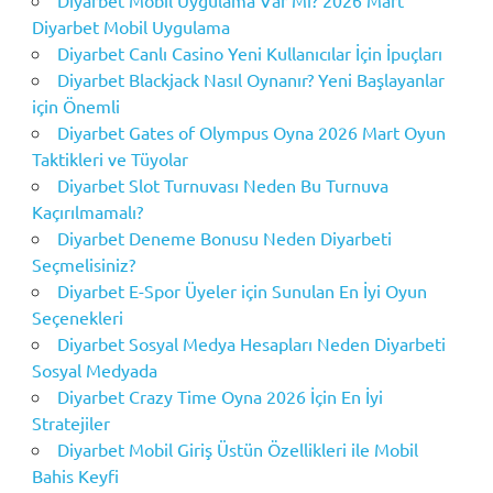
Diyarbet Mobil Uygulama Var Mı? 2026 Mart
Diyarbet Mobil Uygulama
Diyarbet Canlı Casino Yeni Kullanıcılar İçin İpuçları
Diyarbet Blackjack Nasıl Oynanır? Yeni Başlayanlar
için Önemli
Diyarbet Gates of Olympus Oyna 2026 Mart Oyun
Taktikleri ve Tüyolar
Diyarbet Slot Turnuvası Neden Bu Turnuva
Kaçırılmamalı?
Diyarbet Deneme Bonusu Neden Diyarbeti
Seçmelisiniz?
Diyarbet E-Spor Üyeler için Sunulan En İyi Oyun
Seçenekleri
Diyarbet Sosyal Medya Hesapları Neden Diyarbeti
Sosyal Medyada
Diyarbet Crazy Time Oyna 2026 İçin En İyi
Stratejiler
Diyarbet Mobil Giriş Üstün Özellikleri ile Mobil
Bahis Keyfi