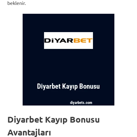
beklenir.
Diyarbet Kayıp Bonusu
Avantajları