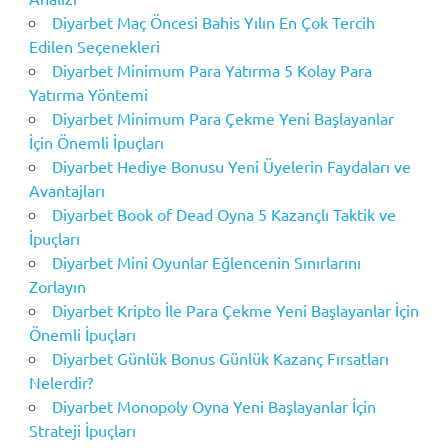
Diyarbet Maç Öncesi Bahis Yılın En Çok Tercih
Edilen Seçenekleri
Diyarbet Minimum Para Yatırma 5 Kolay Para
Yatırma Yöntemi
Diyarbet Minimum Para Çekme Yeni Başlayanlar
İçin Önemli İpuçları
Diyarbet Hediye Bonusu Yeni Üyelerin Faydaları ve
Avantajları
Diyarbet Book of Dead Oyna 5 Kazançlı Taktik ve
İpuçları
Diyarbet Mini Oyunlar Eğlencenin Sınırlarını
Zorlayın
Diyarbet Kripto İle Para Çekme Yeni Başlayanlar İçin
Önemli İpuçları
Diyarbet Günlük Bonus Günlük Kazanç Fırsatları
Nelerdir?
Diyarbet Monopoly Oyna Yeni Başlayanlar İçin
Strateji İpuçları