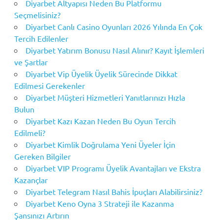
Diyarbet Altyapısı Neden Bu Platformu
Seçmelisiniz?
Diyarbet Canlı Casino Oyunları 2026 Yılında En Çok
Tercih Edilenler
Diyarbet Yatırım Bonusu Nasıl Alınır? Kayıt İşlemleri
ve Şartlar
Diyarbet Vip Üyelik Üyelik Sürecinde Dikkat
Edilmesi Gerekenler
Diyarbet Müşteri Hizmetleri Yanıtlarınızı Hızla
Bulun
Diyarbet Kazı Kazan Neden Bu Oyun Tercih
Edilmeli?
Diyarbet Kimlik Doğrulama Yeni Üyeler İçin
Gereken Bilgiler
Diyarbet VIP Programı Üyelik Avantajları ve Ekstra
Kazançlar
Diyarbet Telegram Nasıl Bahis İpuçları Alabilirsiniz?
Diyarbet Keno Oyna 3 Strateji ile Kazanma
Şansınızı Artırın