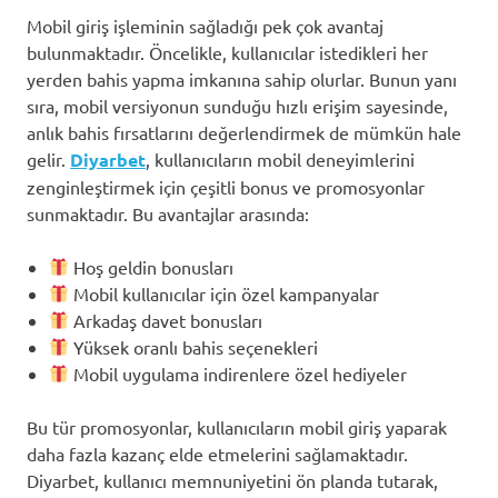
Mobil giriş işleminin sağladığı pek çok avantaj
bulunmaktadır. Öncelikle, kullanıcılar istedikleri her
yerden bahis yapma imkanına sahip olurlar. Bunun yanı
sıra, mobil versiyonun sunduğu hızlı erişim sayesinde,
anlık bahis fırsatlarını değerlendirmek de mümkün hale
gelir.
Diyarbet
, kullanıcıların mobil deneyimlerini
zenginleştirmek için çeşitli bonus ve promosyonlar
sunmaktadır. Bu avantajlar arasında:
Hoş geldin bonusları
Mobil kullanıcılar için özel kampanyalar
Arkadaş davet bonusları
Yüksek oranlı bahis seçenekleri
Mobil uygulama indirenlere özel hediyeler
Bu tür promosyonlar, kullanıcıların mobil giriş yaparak
daha fazla kazanç elde etmelerini sağlamaktadır.
Diyarbet, kullanıcı memnuniyetini ön planda tutarak,