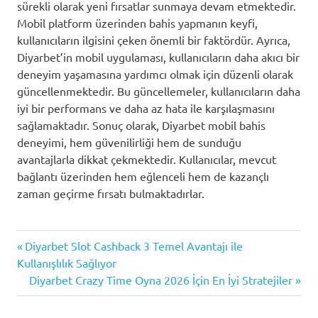
sürekli olarak yeni fırsatlar sunmaya devam etmektedir.
Mobil platform üzerinden bahis yapmanın keyfi,
kullanıcıların ilgisini çeken önemli bir faktördür. Ayrıca,
Diyarbet’in mobil uygulaması, kullanıcıların daha akıcı bir
deneyim yaşamasına yardımcı olmak için düzenli olarak
güncellenmektedir. Bu güncellemeler, kullanıcıların daha
iyi bir performans ve daha az hata ile karşılaşmasını
sağlamaktadır. Sonuç olarak, Diyarbet mobil bahis
deneyimi, hem güvenilirliği hem de sunduğu
avantajlarla dikkat çekmektedir. Kullanıcılar, mevcut
bağlantı üzerinden hem eğlenceli hem de kazançlı
zaman geçirme fırsatı bulmaktadırlar.
çevrimiçi
Previous
Yazı
Diyarbet Slot Cashback 3 Temel Avantajı ile
bahis
Post:
Kullanışlılık Sağlıyor
gezinmesi
Diyarbet
Next
Diyarbet Crazy Time Oyna 2026 İçin En İyi Stratejiler
bahis
Post:
Mobil