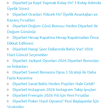
Diyarbet’ya Kayıt Yapmak Kolay Mı? 3 Kolay Adımda
Üyelik Süreci
Diyarbet Oranları Yüksek Mı? Üyelik Avantajları ve
Kazanç Fırsatları
Diyarbet Doğum Günü Bonusu Neden Diyarbet ile
Doğum Gününüz
Diyarbet Hesap Kapatma Hesap Kapatmadan Önce
Dikkat Edilmesi
Diyarbet Hangi Spor Dallarında Bahis Var? 2026
Mart Güncel Seçenekler
Diyarbet Jackpot Oyunları 2026 Diyarbet Bonusları
ve İmkanları
Diyarbet Sweet Bonanza Oyna 3 Strateji ile Daha
Fazla Kazanma
Diyarbet Sanal Bahis Neden Popüler Hale Geldi?
Diyarbet Instagram 2026 Instagram Takip İpuçları
Diyarbet Freespin 2026 Yılı İçin Yeni Fırsatlar
Diyarbet Poker Nasıl Oynanır? Yeni Başlayanlar İçin
Stratejiler