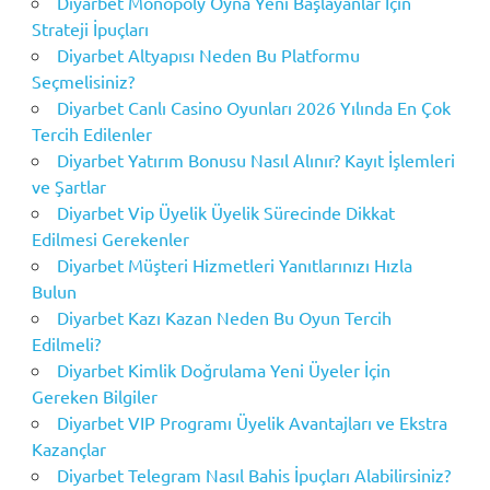
Diyarbet Monopoly Oyna Yeni Başlayanlar İçin
Strateji İpuçları
Diyarbet Altyapısı Neden Bu Platformu
Seçmelisiniz?
Diyarbet Canlı Casino Oyunları 2026 Yılında En Çok
Tercih Edilenler
Diyarbet Yatırım Bonusu Nasıl Alınır? Kayıt İşlemleri
ve Şartlar
Diyarbet Vip Üyelik Üyelik Sürecinde Dikkat
Edilmesi Gerekenler
Diyarbet Müşteri Hizmetleri Yanıtlarınızı Hızla
Bulun
Diyarbet Kazı Kazan Neden Bu Oyun Tercih
Edilmeli?
Diyarbet Kimlik Doğrulama Yeni Üyeler İçin
Gereken Bilgiler
Diyarbet VIP Programı Üyelik Avantajları ve Ekstra
Kazançlar
Diyarbet Telegram Nasıl Bahis İpuçları Alabilirsiniz?