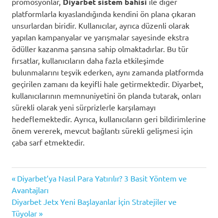
promosyonlar,
Diyarbet sistem bahisi
ile diğer
platformlarla kıyaslandığında kendini ön plana çıkaran
unsurlardan biridir. Kullanıcılar, ayrıca düzenli olarak
yapılan kampanyalar ve yarışmalar sayesinde ekstra
ödüller kazanma şansına sahip olmaktadırlar. Bu tür
fırsatlar, kullanıcıların daha fazla etkileşimde
bulunmalarını teşvik ederken, aynı zamanda platformda
geçirilen zamanı da keyifli hale getirmektedir. Diyarbet,
kullanıcılarının memnuniyetini ön planda tutarak, onları
sürekli olarak yeni sürprizlerle karşılamayı
hedeflemektedir. Ayrıca, kullanıcıların geri bildirimlerine
önem vererek, mevcut bağlantı sürekli gelişmesi için
çaba sarf etmektedir.
Bahis
Previous
Yazı
Diyarbet’ya Nasıl Para Yatırılır? 3 Basit Yöntem ve
Güvenliği
Post:
Avantajları
gezinmesi
çevrimiçi
Next
Diyarbet Jetx Yeni Başlayanlar İçin Stratejiler ve
bahis
Post:
Tüyolar