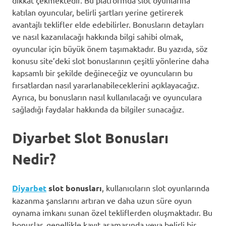
katılan oyuncular, belirli şartları yerine getirerek
avantajlı teklifler elde edebilirler. Bonusların detayları
ve nasıl kazanılacağı hakkında bilgi sahibi olmak,
oyuncular için büyük önem taşımaktadır. Bu yazıda, söz
konusu site’deki slot bonuslarının çeşitli yönlerine daha
kapsamlı bir şekilde değineceğiz ve oyuncuların bu
fırsatlardan nasıl yararlanabileceklerini açıklayacağız.
Ayrıca, bu bonusların nasıl kullanılacağı ve oyunculara
sağladığı faydalar hakkında da bilgiler sunacağız.
Diyarbet Slot Bonusları
Nedir?
Diyarbet
slot bonusları
, kullanıcıların slot oyunlarında
kazanma şanslarını artıran ve daha uzun süre oyun
oynama imkanı sunan özel tekliflerden oluşmaktadır. Bu
bonuslar, genellikle kayıt aşamasında veya belirli bir