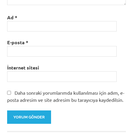
Ad
*
E-posta
*
İnternet sitesi
Daha sonraki yorumlarımda kullanılması için adım, e-
posta adresim ve site adresim bu tarayıcıya kaydedilsin.