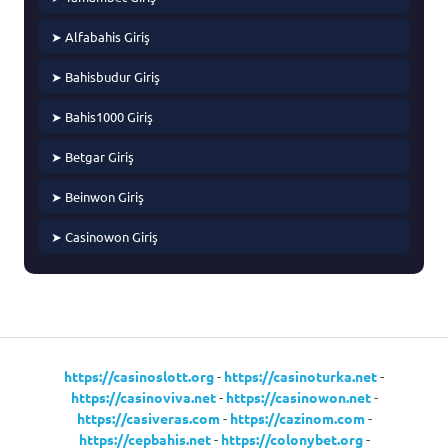
➤ Alfabahis Giriş
➤ Bahisbudur Giriş
➤ Bahis1000 Giriş
➤ Betgar Giriş
➤ Beinwon Giriş
➤ Casinowon Giriş
https://casinoslott.org
-
https://casinoturka.net
-
https://casinoviva.net
-
https://casinowon.net
-
https://casiveras.com
-
https://cazinom.com
-
https://cepbahis.net
-
https://colonybet.org
-