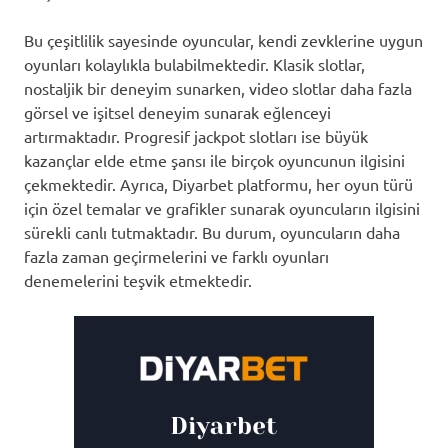
Bu çeşitlilik sayesinde oyuncular, kendi zevklerine uygun
oyunları kolaylıkla bulabilmektedir. Klasik slotlar,
nostaljik bir deneyim sunarken, video slotlar daha fazla
görsel ve işitsel deneyim sunarak eğlenceyi
artırmaktadır. Progresif jackpot slotları ise büyük
kazançlar elde etme şansı ile birçok oyuncunun ilgisini
çekmektedir. Ayrıca, Diyarbet platformu, her oyun türü
için özel temalar ve grafikler sunarak oyuncuların ilgisini
sürekli canlı tutmaktadır. Bu durum, oyuncuların daha
fazla zaman geçirmelerini ve farklı oyunları
denemelerini teşvik etmektedir.