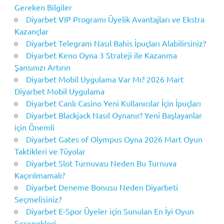
Gereken Bilgiler
Diyarbet VIP Programı Üyelik Avantajları ve Ekstra
Kazançlar
Diyarbet Telegram Nasıl Bahis İpuçları Alabilirsiniz?
Diyarbet Keno Oyna 3 Strateji ile Kazanma
Şansınızı Artırın
Diyarbet Mobil Uygulama Var Mı? 2026 Mart
Diyarbet Mobil Uygulama
Diyarbet Canlı Casino Yeni Kullanıcılar İçin İpuçları
Diyarbet Blackjack Nasıl Oynanır? Yeni Başlayanlar
için Önemli
Diyarbet Gates of Olympus Oyna 2026 Mart Oyun
Taktikleri ve Tüyolar
Diyarbet Slot Turnuvası Neden Bu Turnuva
Kaçırılmamalı?
Diyarbet Deneme Bonusu Neden Diyarbeti
Seçmelisiniz?
Diyarbet E-Spor Üyeler için Sunulan En İyi Oyun
Seçenekleri