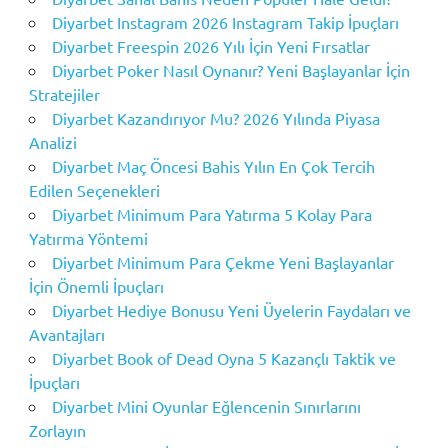
Diyarbet Instagram 2026 Instagram Takip İpuçları
Diyarbet Freespin 2026 Yılı İçin Yeni Fırsatlar
Diyarbet Poker Nasıl Oynanır? Yeni Başlayanlar İçin
Stratejiler
Diyarbet Kazandırıyor Mu? 2026 Yılında Piyasa
Analizi
Diyarbet Maç Öncesi Bahis Yılın En Çok Tercih
Edilen Seçenekleri
Diyarbet Minimum Para Yatırma 5 Kolay Para
Yatırma Yöntemi
Diyarbet Minimum Para Çekme Yeni Başlayanlar
İçin Önemli İpuçları
Diyarbet Hediye Bonusu Yeni Üyelerin Faydaları ve
Avantajları
Diyarbet Book of Dead Oyna 5 Kazançlı Taktik ve
İpuçları
Diyarbet Mini Oyunlar Eğlencenin Sınırlarını
Zorlayın