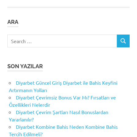
ARA
Search
SEARCH
for:
SON YAZILAR
Diyarbet Güncel Giriş Diyarbet ile Bahis Keyfini
Artırmanın Yolları
Diyarbet Çevrimsiz Bonus Var Mı? Fırsatları ve
Özellikleri Nelerdir
Diyarbet Çevrim Şartları Nasıl Bonuslardan
Yararlanılır?
Diyarbet Kombine Bahis Neden Kombine Bahis
Tercih Edilmeli?